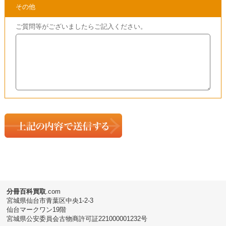
・
公式フェラーリF1&レーシングコレクション | 全155巻
・
隔週刊 フェラーリコレクション | 全105巻
・
週刊 フェラーリ･グランツーリズモ ~エンツォ・フェラー
リをつくる~
買取
実績はこちら
・
買取
実績 – 週刊 ラ・フェラーリをつくる 全105巻(特典付
属)
分冊百科買取
.com
宮城県仙台市青葉区中央1-2-3
仙台マークワン19階
宮城県公安委員会古物商許可証221000001232号