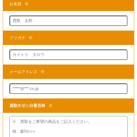
完全に再現しておりますね。
定期購読の特典といたしましては、
期間限定プレゼントとして
「フェラーリ公式キャップ」
「特製スペックプレート」
「特製ディスプレイケース」がございます。
★当店は、アシェットの
「
週刊 ラ・フェラーリをつくる
」を
買取
する専門店でございます。
まずは商品の価値を判断できる
買取
の専門店までお問い合わせいただき、