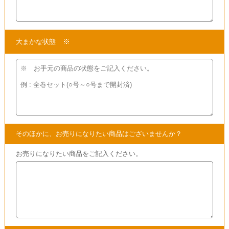
現在の商品の価値をお確かめください。
●買取方法は簡単3ステップ！
1.問い合わせて
2.申し込みをして
3.発送するだけ!!
段ボール箱もプレゼント!
【かんたん 便利で無料】の宅配
買取
を
ご利用ください!
★当店ではこちらの他にも
フェラーリの分冊百科を
買取
しております。
買取
となる商品を掲載しておりますので
ぜひこちらもご覧ください。