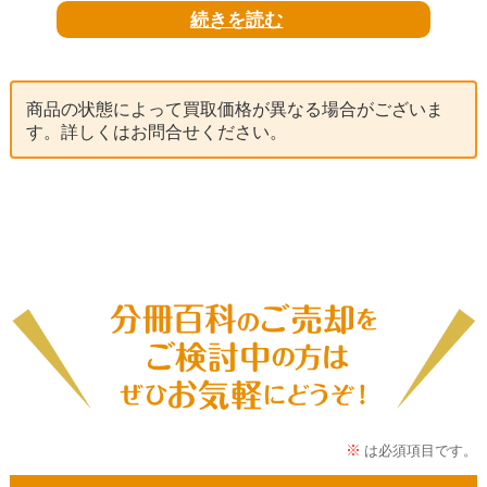
続きを読む
「
週刊 ラ・フェラーリをつくる
」では
商品の状態によって買取価格が異なる場合がございま
世界中で人気を誇るブランドであり
す。詳しくはお問合せください。
スポーツカーの象徴でもあるフェラーリが
初めての市販したハイブリッドカーを
1/8スケールの模型として再現できるもので、
その未来を感じさせるフォルムが
圧倒的な存在感を放っておりますね。
刊行が終了した今なお、
中古の商品をお探しの皆様がいらっしゃいます。
「
週刊 ラ・フェラーリをつくる
」は、
「ラ・フェラーリ」を1/8スケールで