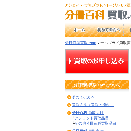
分冊百科買取.com
デルプラド買取実
分冊百科
買取.comについて
初めての方へ
買取方法（買取の流れ）
分冊百科
買取品目
└
アシェット買取品目
└
その他分冊百科買取品目