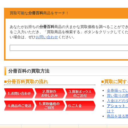
買取可能な
分冊百科
商品をサーチ！
あなたがお持ちの
分冊百科
商品の大まかな買取価格を調べることがで
をご入力いただき、「買取商品を検索する」ボタンをクリックしてく
い場合は、ぜひ
お問い合わせ
ください。
分冊百科
の
買取
方法
■
分冊百科
買取
の流れ
■
買取
に関す
全巻揃って
買い取りの
入金はどの
アシェット
は？
商品を送る