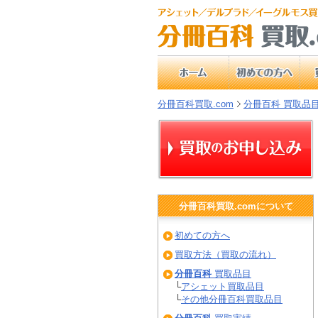
分冊百科買取.com
分冊百科 買取品
分冊百科
買取.comについて
初めての方へ
買取方法（買取の流れ）
分冊百科
買取品目
└
アシェット買取品目
└
その他分冊百科買取品目