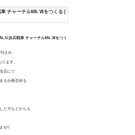
車 チャーチルMk.Ⅶをつくる |
k.Ⅳ歩兵戦車 チャーチルMk.Ⅶをつく
創刊され
おります。
当店にて
きる分冊百科を
した方などからも
せ!!