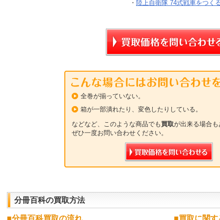
・
陸上自衛隊 74式戦車をつくる 
全巻が揃っていない。
箱が一部潰れたり、変色したりしている。
などなど、このような商品でも
買取
が出来る場合も
ぜひ一度お問い合わせください。
分冊百科
の
買取
方法
■
分冊百科
買取
の流れ
■
買取
に関す