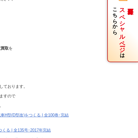
こちらから
スペシャルページ
配
買取
を
は
しております。
ますので
。
型(D型改)をつくる | 全100巻･完結
る | 全135号･2017年完結