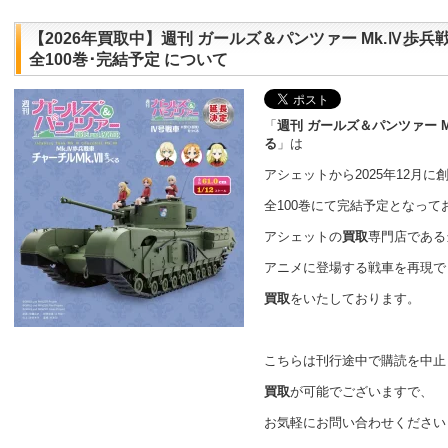
【2026年買取中】週刊 ガールズ＆パンツァー Mk.Ⅳ歩兵戦
全100巻･完結予定 について
「
週刊 ガールズ＆パンツァー M
る
」は
アシェットから2025年12月に
全100巻にて完結予定となって
アシェットの
買取
専門店である
アニメに登場する戦車を再現で
買取
をいたしております。
こちらは刊行途中で購読を中止
買取
が可能でございますで、
お気軽にお問い合わせくださいま