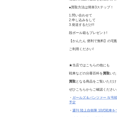
●買取方法は簡単3ステップ！
1.問い合わせて
2.申し込みをして
3.発送するだけ!!
段ボール箱もプレゼント!
【かんたん 便利で無料】の宅
ご利用ください!
★当店ではこちらの他にも
戦車などの分冊百科を
買取
いた
買取
となる商品をご覧いただけ
ぜひこちらからご確認ください
・
ガールズ＆パンツァー Ⅳ号戦車H
予定
・
週刊 陸上自衛隊 10式戦車をつく