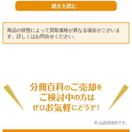
買取
いたしております。
続きを読む
「
鷲沢玲子のはじめてのホワイトキルト
」は
商品の状態によって買取価格が異なる場合がございま
「キルトおぶはーと」を主宰し
す。詳しくはお問合せください。
キルト作品の第一人者 鷲沢玲子さんが
監修したシリーズです。
タペストリーを製作しながら
数巻ずつで小物も製作できるシリーズとなっております。
定期購読特典として、製作に便利な
「ホワイトキルトツールセット」と
「ヨーヨーキルトポーチ作成キット」がございます。
当店では、購読を途中で中止した方などからも
買取しておりますのでお気軽にお問合せください。