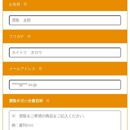
★当店は、アシェットの分冊百科を
買取
する専門店でございます。
まずは商品の価値を判断できる
専門店までお問い合わせいただき、
現在の商品の価値をお確かめください。
●
買取
方法は簡単3ステップ！
1.問い合わせて
2.申し込みをして
3.発送するだけ!!
段ボール箱もプレゼント!
【かんたん 便利で無料】の宅配
買取
を
ご利用ください!